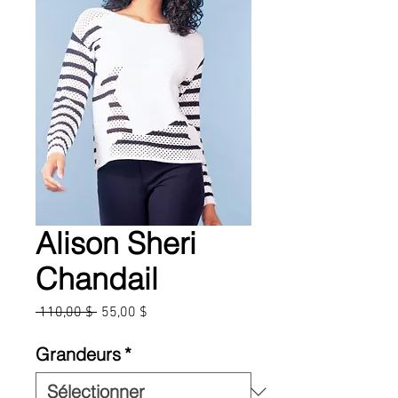
Alison Sheri
Chandail
Prix
Prix
 110,00 $ 
55,00 $
original
promotionnel
Grandeurs
*