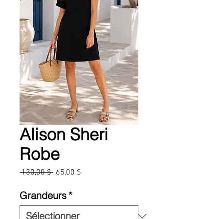
Alison Sheri
Robe
Prix
Prix
 130,00 $ 
65,00 $
original
promotionnel
Grandeurs
*