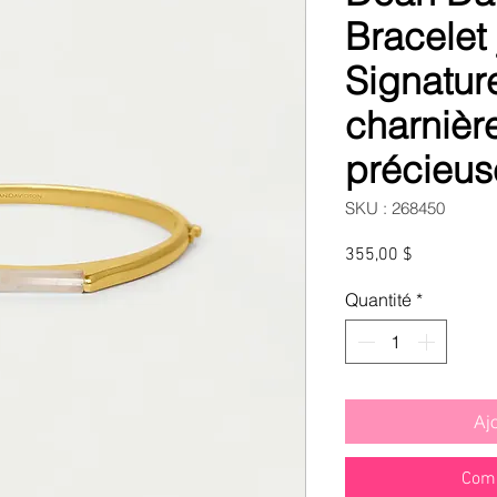
Bracelet
Signatur
charnière
précieus
SKU : 268450
Prix
355,00 $
Quantité
*
Aj
Comm