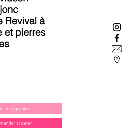
 jonc
e Revival à
 et pierres
es
outer au panier
ander et payer