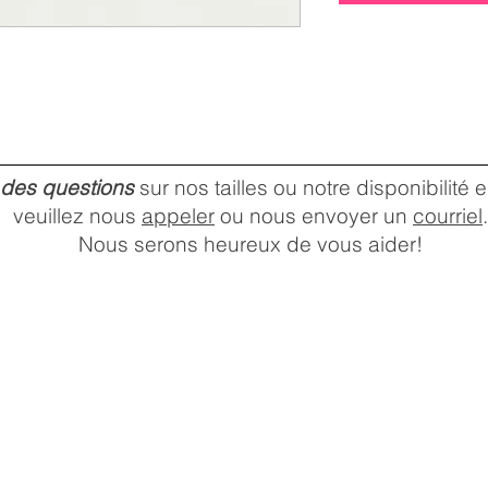
 des questions
sur nos tailles ou notre disponibilité
veuillez nous
appeler
ou nous envoyer un
courriel
.
Nous serons heureux de vous aider!
HEURES D'OUVERTURE DU
MAGASIN
Lundi:
10 a.m. –
Mardi:
6 p.m.