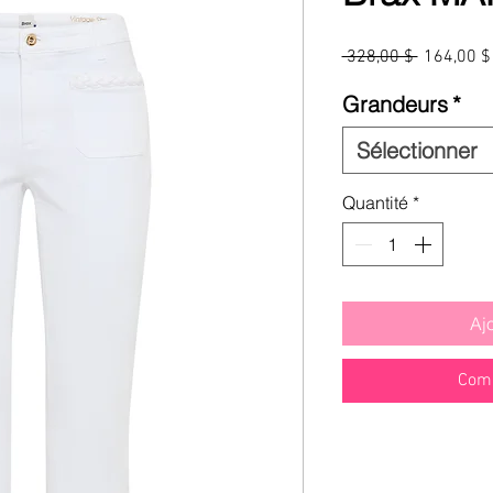
Prix
 328,00 $ 
164,00 $
original
Grandeurs
*
Sélectionner
Quantité
*
Aj
Comm