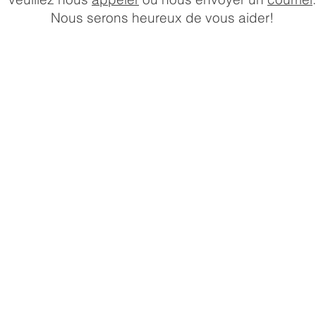
Nous serons heureux de vous aider!
HEURES D'OUVERTURE DU
MAGASIN
Lundi:
10 a.m. –
Mardi:
6 p.m.
Mercredi:
10 a.m. – 6 p.m
Jeudi:
10 a.m. –
Vendredi:
6 p.m.
Samedi:
10 a.m. –
Dimanche:
7 p.m.
10 a.m. –
7 p.m.
10 a.m. –
5 p.m.