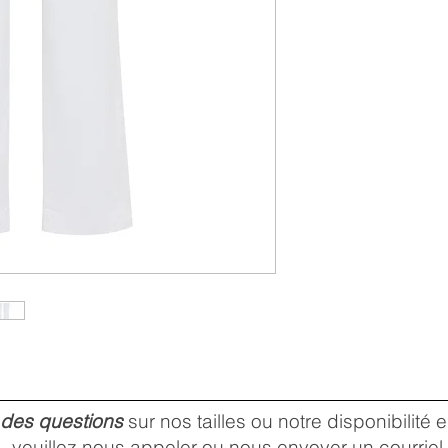
 des questions
sur nos tailles ou notre disponibilité
veuillez nous
appeler
ou nous envoyer un
courriel
.