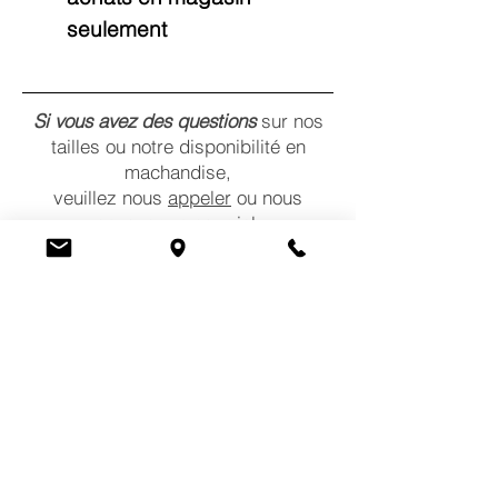
seulement
Si vous avez des questions
sur nos
tailles ou notre disponibilité en
machandise,
veuillez nous
appeler
ou nous
envoyer un
courriel
.
Nous serons heureux de vous aider!
CONTACTEZ-NOUS
COMMENTAIRES
POLITIQUES