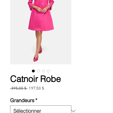
Catnoir Robe
Prix
Prix
 395,00 $ 
197,50 $
original
promotionnel
Grandeurs
*