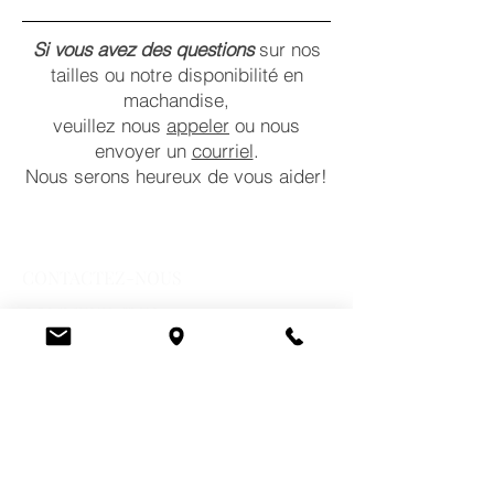
Si vous avez des questions
sur nos
tailles ou notre disponibilité en
machandise,
veuillez nous
appeler
ou nous
envoyer un
courriel
.
Nous serons heureux de vous aider!
CONTACTEZ-NOUS
COMMENTAIRES
POLITIQUES
HEURES D'OUVERTURE DU MAGASIN
Lundi:
10 a.m. – 6 p.m.
Mardi:
10 a.m. – 6 p.m