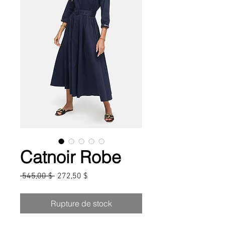
Catnoir Robe
Prix
Prix
 545,00 $ 
272,50 $
original
promotionnel
Rupture de stock