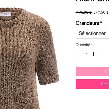
Prix
 495,00 $ 
247,50 $
original
Grandeurs
*
Sélectionner
Quantité
*
Aj
Comm