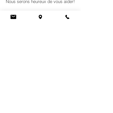
Nous serons heureux de vous aider!
CONTACTEZ-NOUS
COMMENTAIRES
POLITIQUES
HEURES D'OUVERTURE DU MAGASIN
Lundi:
10 a.m. – 6 p.m.
Mardi:
10 a.m. – 6 p.m
Mercredi:
10 a.m. – 6 p.m.
Jeudi:
10 a.m. – 7 p.m.
Vendredi:
10 a.m. – 7 p.m.
Samedi:
10 a.m. – 5 p.m.
Dimanche:
Fermé