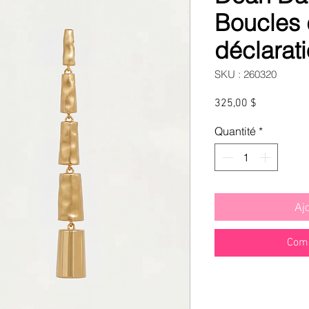
Boucles 
déclarat
SKU : 260320
Prix
325,00 $
Quantité
*
Aj
Comm