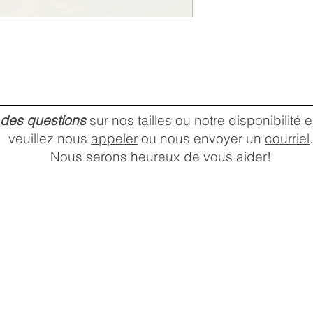
 des questions
sur nos tailles ou notre disponibilité
veuillez nous
appeler
ou nous envoyer un
courriel
.
Nous serons heureux de vous aider!
HEURES D'OUVERTURE DU
MAGASIN
Lundi:
10 a.m. –
Mardi:
6 p.m.