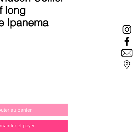
f long
le Ipanema
outer au panier
ander et payer