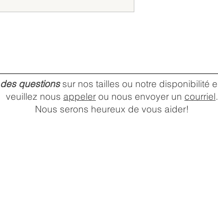
 des questions
sur nos tailles ou notre disponibilité
veuillez nous
appeler
ou nous envoyer un
courriel
.
Nous serons heureux de vous aider!
HEURES D'OUVERTURE DU
MAGASIN
Lundi:
10 a.m. –
Mardi:
6 p.m.