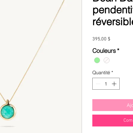
pendenti
réversib
Prix
395,00 $
Couleurs
*
Quantité
*
Aj
Comm