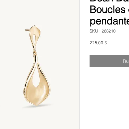
Boucles 
pendante
SKU : 268210
Prix
225,00 $
Ru