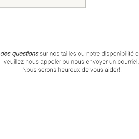
 des questions
sur nos tailles ou notre disponibilité
veuillez nous
appeler
ou nous envoyer un
courriel
.
Nous serons heureux de vous aider!
HEURES D'OUVERTURE DU
MAGASIN
Lundi:
10 a.m. –
Mardi:
6 p.m.