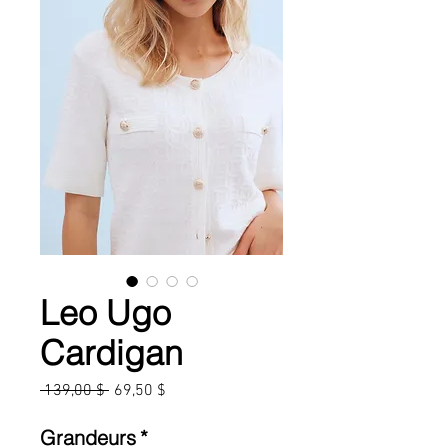
Leo Ugo
Cardigan
Prix
Prix
 139,00 $ 
69,50 $
original
promotionnel
Grandeurs
*