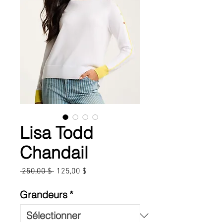
Lisa Todd
Chandail
Prix
Prix
 250,00 $ 
125,00 $
original
promotionnel
Grandeurs
*