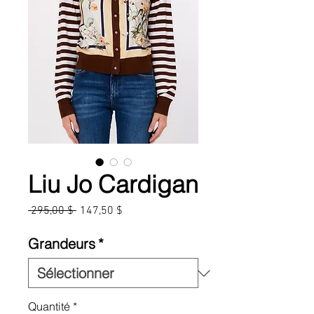
Liu Jo Cardigan
Prix
Prix
 295,00 $ 
147,50 $
original
promotionnel
Grandeurs
*
Quantité
*