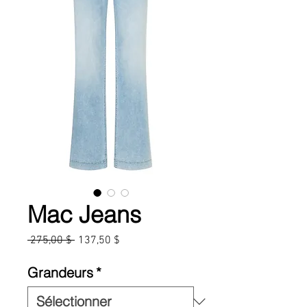
Mac Jeans
Prix
Prix
 275,00 $ 
137,50 $
original
promotionnel
Grandeurs
*