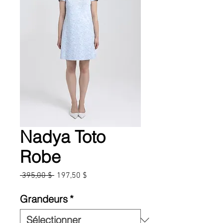
Nadya Toto
Robe
Prix
Prix
 395,00 $ 
197,50 $
original
promotionnel
Grandeurs
*