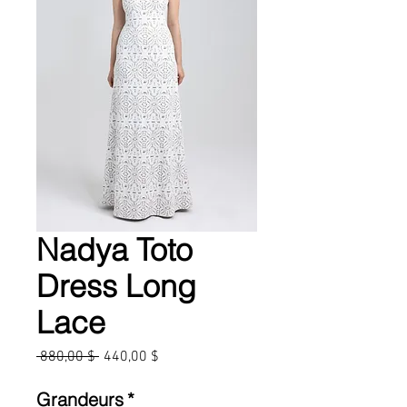
Nadya Toto
Dress Long
Lace
Prix
Prix
 880,00 $ 
440,00 $
original
promotionnel
Grandeurs
*