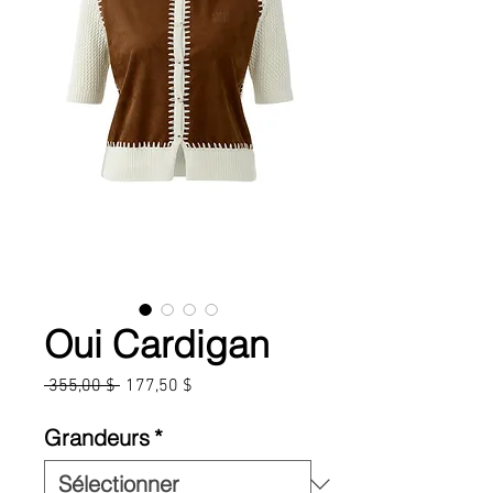
Oui Cardigan
Prix
Prix
 355,00 $ 
177,50 $
original
promotionnel
Grandeurs
*