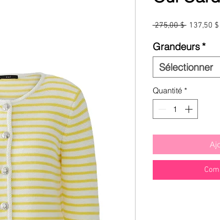
Prix
 275,00 $ 
137,50 $
original
Grandeurs
*
Sélectionner
Quantité
*
Aj
Comm