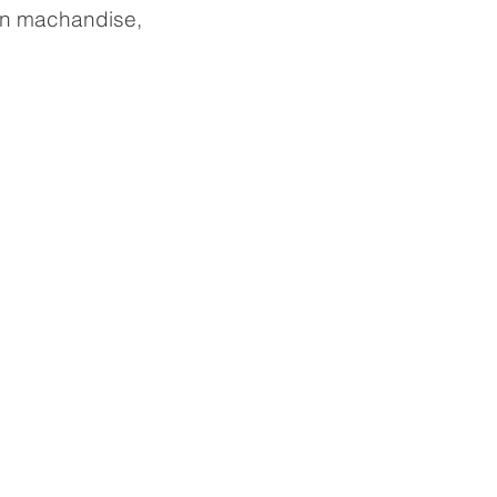
 en machandise,
3549 Saint-Charles Blvd,
Kirkland, QC H9H 4S3
514-505-6155