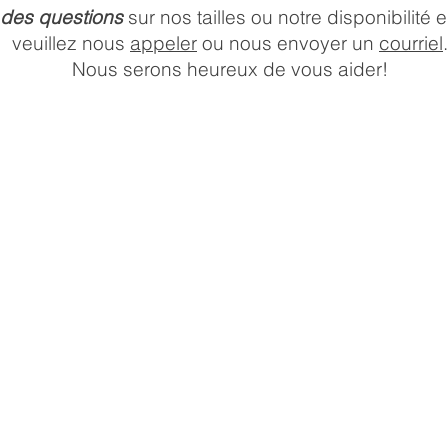
 des questions
sur nos tailles ou notre disponibilité
veuillez nous
appeler
ou nous envoyer un
courriel
.
Nous serons heureux de vous aider!
HEURES D'OUVERTURE DU
MAGASIN
Lundi:
10 a.m. –
Mardi:
6 p.m.
Mercredi:
10 a.m. – 6 p.m
Jeudi:
10 a.m. –
Vendredi:
6 p.m.
Samedi:
10 a.m. –
Dimanche:
7 p.m.
10 a.m. –
7 p.m.