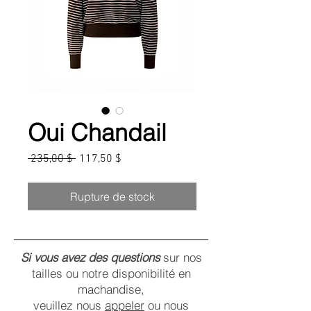
Oui Chandail
Prix
Prix
 235,00 $ 
117,50 $
original
promotionnel
Rupture de stock
Si vous avez des questions
sur nos
tailles ou notre disponibilité en
machandise,
veuillez nous
appeler
ou nous