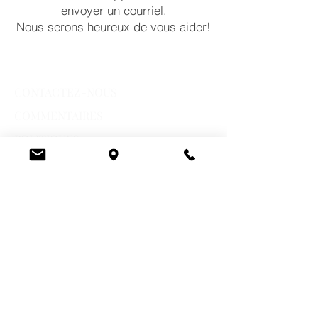
envoyer un
courriel
.
Nous serons heureux de vous aider!
CONTACTEZ-NOUS
COMMENTAIRES
POLITIQUES
HEURES D'OUVERTURE DU MAGASIN
Lundi:
10 a.m. – 6 p.m.
Mardi:
10 a.m. – 6 p.m
Mercredi:
10 a.m. – 6 p.m.
Jeudi:
10 a.m. – 7 p.m.
Vendredi:
10 a.m. – 7 p.m.
Samedi:
10 a.m. – 5 p.m.
Dimanche:
Fermé