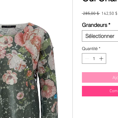
Prix
 285,00 $ 
142,50 $
original
Grandeurs
*
Sélectionner
Quantité
*
Aj
Comm