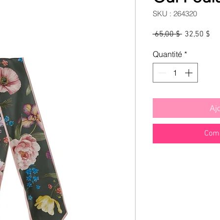
SKU : 264320
Prix
Pri
 65,00 $ 
32,50 $
original
pr
Quantité
*
Aj
Comm