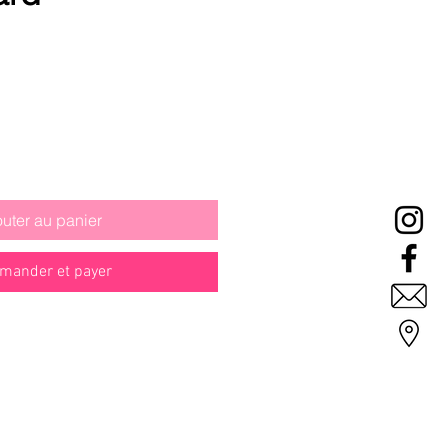
x
omotionnel
outer au panier
ander et payer