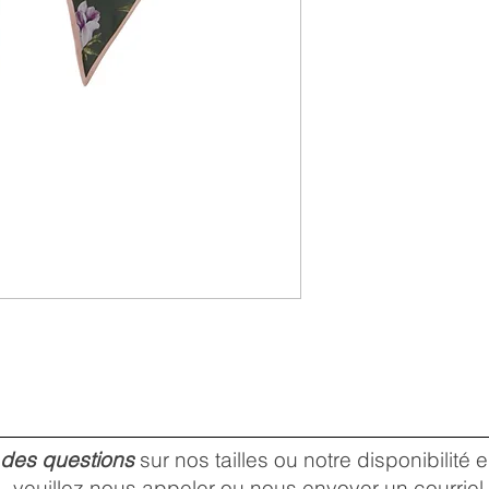
 des questions
sur nos tailles ou notre disponibilité
veuillez nous
appeler
ou nous envoyer un
courriel
.