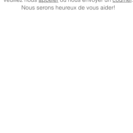
Nous serons heureux de vous aider!
HEURES D'OUVERTURE DU
MAGASIN
Lundi:
10 a.m. –
Mardi:
6 p.m.
Mercredi:
10 a.m. – 6 p.m
Jeudi:
10 a.m. –
Vendredi:
6 p.m.
Samedi:
10 a.m. –
Dimanche:
7 p.m.
10 a.m. –
7 p.m.
10 a.m. –
5 p.m.