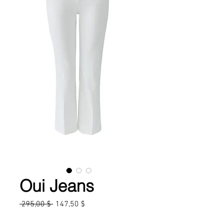
Oui Jeans
Prix
Prix
 295,00 $ 
147,50 $
original
promotionnel