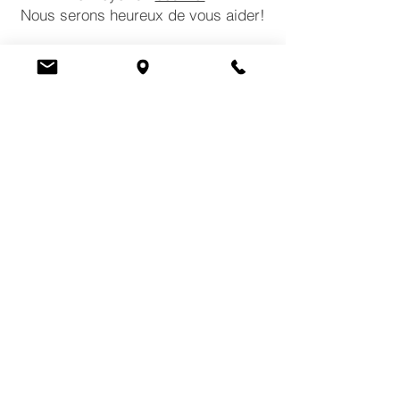
Nous serons heureux de vous aider!
CONTACTEZ-NOUS
COMMENTAIRES
POLITIQUES
HEURES D'OUVERTURE DU MAGASIN
Lundi:
10 a.m. – 6 p.m.
Mardi:
10 a.m. – 6 p.m
Mercredi:
10 a.m. – 6 p.m.
Jeudi:
10 a.m. – 7 p.m.
Vendredi:
10 a.m. – 7 p.m.
Samedi:
10 a.m. – 5 p.m.
Dimanche:
Fermé