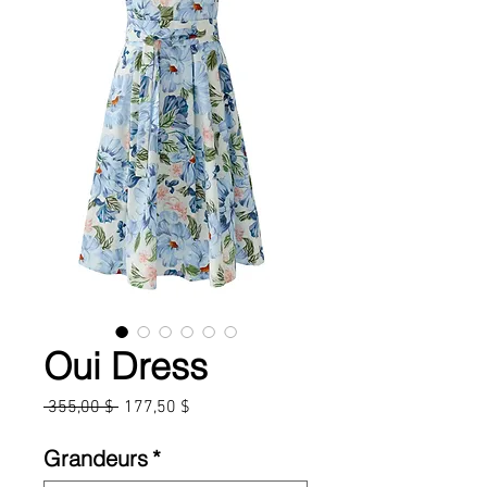
Oui Dress
Prix
Prix
 355,00 $ 
177,50 $
original
promotionnel
Grandeurs
*