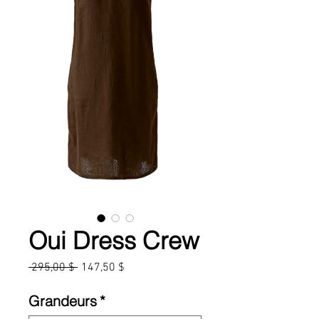
Oui Dress Crew
Prix
Prix
 295,00 $ 
147,50 $
original
promotionnel
Grandeurs
*