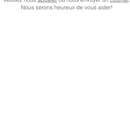
Nous serons heureux de vous aider!
HEURES D'OUVERTURE DU
MAGASIN
Lundi:
10 a.m. –
Mardi:
6 p.m.
Mercredi:
10 a.m. – 6 p.m
Jeudi:
10 a.m. –
Vendredi:
6 p.m.
Samedi:
10 a.m. –
Dimanche:
7 p.m.
10 a.m. –
7 p.m.
10 a.m. –
5 p.m.