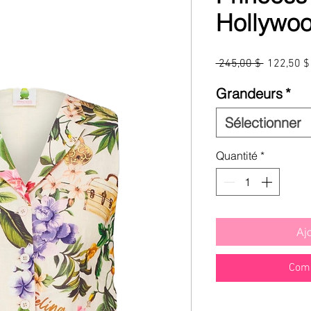
Hollywoo
Prix
 245,00 $ 
122,50 $
original
Grandeurs
*
Sélectionner
Quantité
*
Aj
Comm