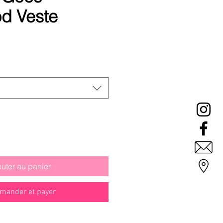
d Veste
Prix
promotionnel
outer au panier
ander et payer