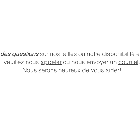
 des questions
sur nos tailles ou notre disponibilité
veuillez nous
appeler
ou nous envoyer un
courriel
.
Nous serons heureux de vous aider!
HEURES D'OUVERTURE DU
MAGASIN
Lundi:
10 a.m. –
Mardi:
6 p.m.