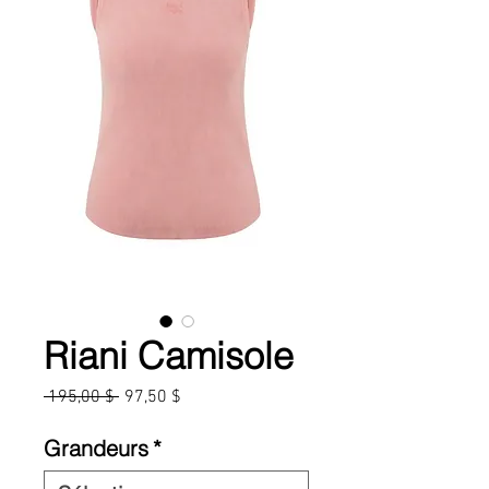
Riani Camisole
Prix
Prix
 195,00 $ 
97,50 $
original
promotionnel
Grandeurs
*