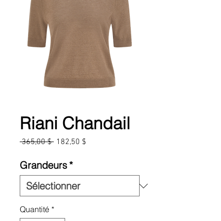
Riani Chandail
Prix
Prix
 365,00 $ 
182,50 $
original
promotionnel
Grandeurs
*
Quantité
*