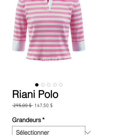
Riani Polo
Prix
Prix
 295,00 $ 
147,50 $
original
promotionnel
Grandeurs
*