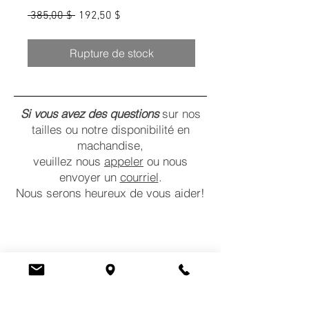
Prix
Prix
 385,00 $ 
192,50 $
original
promotionnel
Rupture de stock
Si vous avez des questions
sur nos
tailles ou notre disponibilité en
machandise,
veuillez nous
appeler
ou nous
envoyer un
courriel
.
Nous serons heureux de vous aider!
CONTACTEZ-NOUS
COMMENTAIRES
POLITIQUES