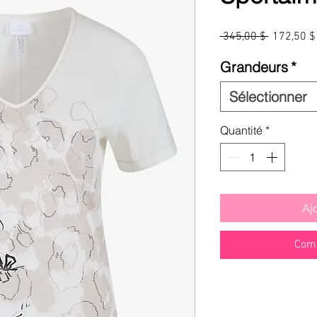
Prix
 345,00 $ 
172,50 $
original
Grandeurs
*
Sélectionner
Quantité
*
Aj
Comm